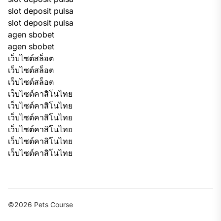
slot deposit pulsa
slot deposit pulsa
agen sbobet
agen sbobet
เว็บไซต์สล็อต
เว็บไซต์สล็อต
เว็บไซต์สล็อต
เว็บไซต์คาสิโนไทย
เว็บไซต์คาสิโนไทย
เว็บไซต์คาสิโนไทย
เว็บไซต์คาสิโนไทย
เว็บไซต์คาสิโนไทย
เว็บไซต์คาสิโนไทย
©2026 Pets Course