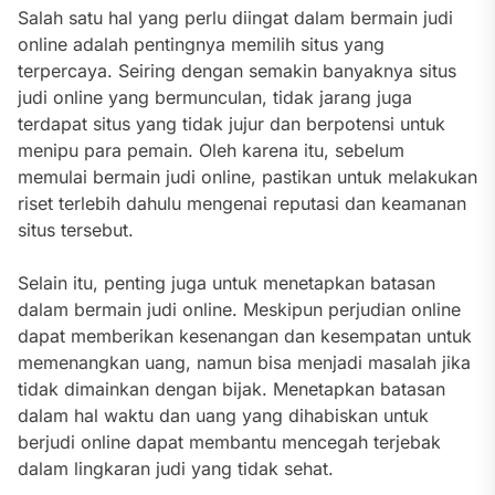
Salah satu hal yang perlu diingat dalam bermain judi
online adalah pentingnya memilih situs yang
terpercaya. Seiring dengan semakin banyaknya situs
judi online yang bermunculan, tidak jarang juga
terdapat situs yang tidak jujur dan berpotensi untuk
menipu para pemain. Oleh karena itu, sebelum
memulai bermain judi online, pastikan untuk melakukan
riset terlebih dahulu mengenai reputasi dan keamanan
situs tersebut.
Selain itu, penting juga untuk menetapkan batasan
dalam bermain judi online. Meskipun perjudian online
dapat memberikan kesenangan dan kesempatan untuk
memenangkan uang, namun bisa menjadi masalah jika
tidak dimainkan dengan bijak. Menetapkan batasan
dalam hal waktu dan uang yang dihabiskan untuk
berjudi online dapat membantu mencegah terjebak
dalam lingkaran judi yang tidak sehat.