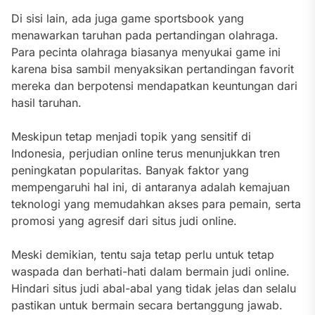
Di sisi lain, ada juga game sportsbook yang
menawarkan taruhan pada pertandingan olahraga.
Para pecinta olahraga biasanya menyukai game ini
karena bisa sambil menyaksikan pertandingan favorit
mereka dan berpotensi mendapatkan keuntungan dari
hasil taruhan.
Meskipun tetap menjadi topik yang sensitif di
Indonesia, perjudian online terus menunjukkan tren
peningkatan popularitas. Banyak faktor yang
mempengaruhi hal ini, di antaranya adalah kemajuan
teknologi yang memudahkan akses para pemain, serta
promosi yang agresif dari situs judi online.
Meski demikian, tentu saja tetap perlu untuk tetap
waspada dan berhati-hati dalam bermain judi online.
Hindari situs judi abal-abal yang tidak jelas dan selalu
pastikan untuk bermain secara bertanggung jawab.