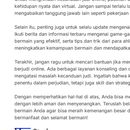
kehidupan nyata dan virtual. Jangan sampai terlalu l
mengabaikan tanggung jawab lain seperti pekerjaan
Selain itu, penting juga untuk selalu update mengen
Ikuti berita dan informasi terbaru mengenai game-ga
bermain yang efektif, serta tips dan trik dari para a
meningkatkan kemampuan bermain dan mendapatkan
Terakhir, jangan ragu untuk mencari bantuan jika m
berjudi online. Ada berbagai layanan konseling da
mengatasi masalah kecanduan judi. Ingatlah bahwa 
penentu dalam perjudian, tetapi juga skill dan strate
Dengan memperhatikan hal-hal di atas, Anda bisa m
dengan lebih aman dan menyenangkan. Teruslah b
bermain Anda agar bisa meraih kemenangan besar di 
bermanfaat dan selamat bermain!