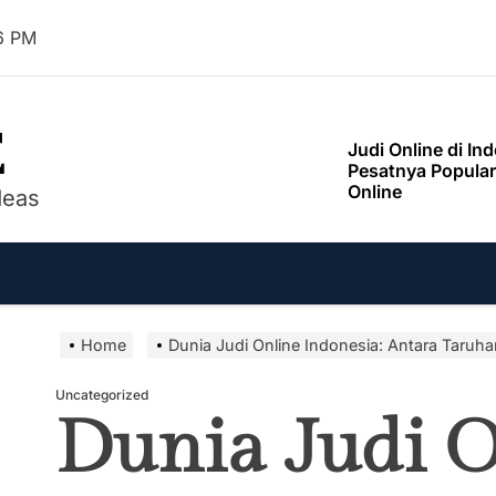
Online di Indones
7 PM
Judi Online di In
Pesatnya Popular
Online
E
Pesona Judi Onlin
deas
Menjadi Pemain P
Menggali Potensi
Online di Indones
Home
Dunia Judi Online Indonesia: Antara Taruh
Menguak Fenomen
di Indonesia: Dar
Uncategorized
Poker
Dunia Judi O
Menggali Kekayaa
Online: Fenomena